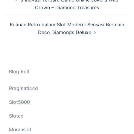
Tulisan
Crown – Diamond Treasures
Kilauan Retro dalam Slot Modern: Sensasi Bermain
Deco Diamonds Deluxe
Blog Roll
Pragmatic4d
Slot5000
Slotcc
Murahslot