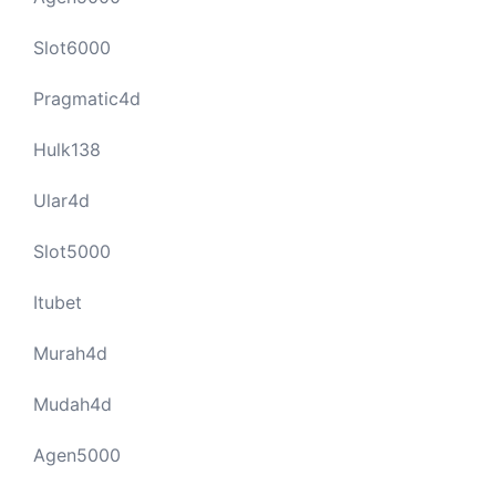
Slot6000
Pragmatic4d
Hulk138
Ular4d
Slot5000
Itubet
Murah4d
Mudah4d
Agen5000