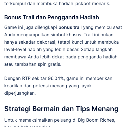
terkumpul dan membuka hadiah jackpot menarik.
Bonus Trail dan Pengganda Hadiah
Game ini juga dilengkapi
bonus trail
yang memicu saat
Anda mengumpulkan simbol khusus. Trail ini bukan
hanya sekadar dekorasi, tetapi kunci untuk membuka
level-level hadiah yang lebih besar. Setiap langkah
membawa Anda lebih dekat pada pengganda hadiah
atau tambahan spin gratis.
Dengan RTP sekitar 96.04%, game ini memberikan
keadilan dan potensi menang yang layak
diperjuangkan.
Strategi Bermain dan Tips Menang
Untuk memaksimalkan peluang di Big Boom Riches,