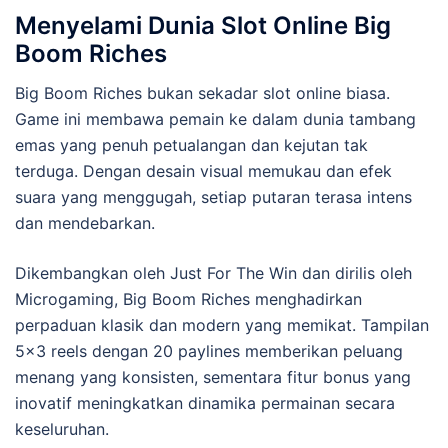
Menyelami Dunia Slot Online Big
Boom Riches
Big Boom Riches bukan sekadar slot online biasa.
Game ini membawa pemain ke dalam dunia tambang
emas yang penuh petualangan dan kejutan tak
terduga. Dengan desain visual memukau dan efek
suara yang menggugah, setiap putaran terasa intens
dan mendebarkan.
Dikembangkan oleh Just For The Win dan dirilis oleh
Microgaming, Big Boom Riches menghadirkan
perpaduan klasik dan modern yang memikat. Tampilan
5×3 reels dengan 20 paylines memberikan peluang
menang yang konsisten, sementara fitur bonus yang
inovatif meningkatkan dinamika permainan secara
keseluruhan.