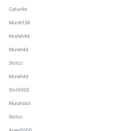
Catur4d
Murah138
Mudah4d
Murah4d
Slotcc
Murah4d
Slot5000
Murahslot
Slotcc
Agen5000