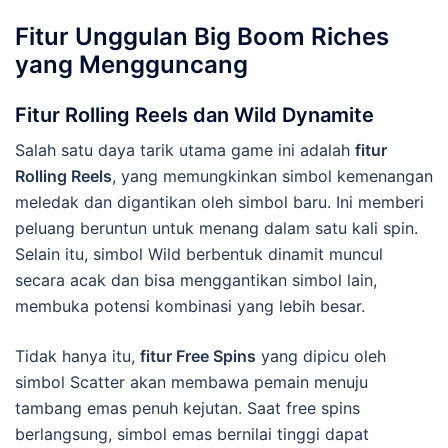
Fitur Unggulan Big Boom Riches
yang Mengguncang
Fitur Rolling Reels dan Wild Dynamite
Salah satu daya tarik utama game ini adalah
fitur
Rolling Reels
, yang memungkinkan simbol kemenangan
meledak dan digantikan oleh simbol baru. Ini memberi
peluang beruntun untuk menang dalam satu kali spin.
Selain itu, simbol Wild berbentuk dinamit muncul
secara acak dan bisa menggantikan simbol lain,
membuka potensi kombinasi yang lebih besar.
Tidak hanya itu,
fitur Free Spins
yang dipicu oleh
simbol Scatter akan membawa pemain menuju
tambang emas penuh kejutan. Saat free spins
berlangsung, simbol emas bernilai tinggi dapat