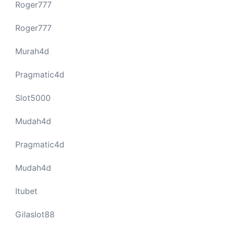
Roger777
Roger777
Murah4d
Pragmatic4d
Slot5000
Mudah4d
Pragmatic4d
Mudah4d
Itubet
Gilaslot88