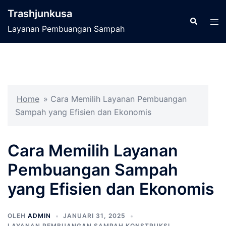
Langsung
Trashjunkusa
ke
Cari
Men
Layanan Pembuangan Sampah
isi
tog
Home
»
Cara Memilih Layanan Pembuangan
Sampah yang Efisien dan Ekonomis
Cara Memilih Layanan
Pembuangan Sampah
yang Efisien dan Ekonomis
OLEH
ADMIN
JANUARI 31, 2025
LAYANAN PEMBUANGAN SAMPAH KONSTRUKSI