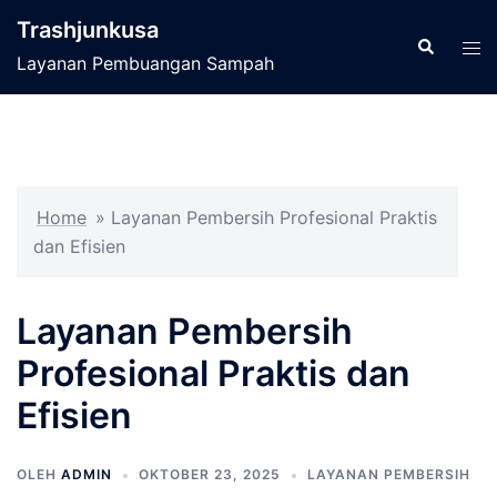
Langsung
Trashjunkusa
ke
Cari
Men
Layanan Pembuangan Sampah
isi
tog
Home
»
Layanan Pembersih Profesional Praktis
dan Efisien
Layanan Pembersih
Profesional Praktis dan
Efisien
OLEH
ADMIN
OKTOBER 23, 2025
LAYANAN PEMBERSIH