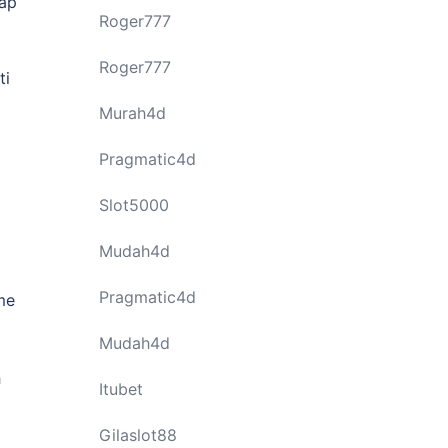
dap
Roger777
Roger777
ti
Murah4d
Pragmatic4d
Slot5000
Mudah4d
Pragmatic4d
me
Mudah4d
h
Itubet
Gilaslot88