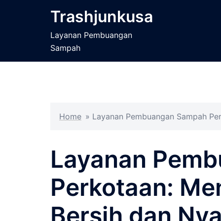
Langsung
Trashjunkusa
ke
isi
Layanan Pembuangan
Sampah
Home
»
Layanan Pembuangan Sampah Perk
Layanan Pemb
Perkotaan: Me
Bersih dan Ny