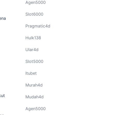
Agen5000
Slot6000
ena
Pragmatic4d
Hulk138
Ular4d
Slot5000
Itubet
Murah4d
kut
Mudah4d
Agen5000