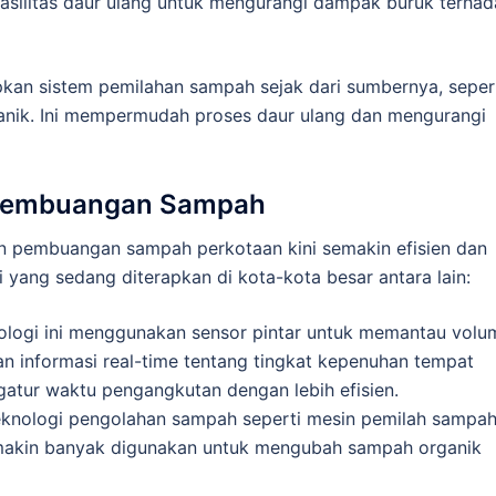
fasilitas daur ulang untuk mengurangi dampak buruk terha
apkan sistem pemilahan sampah sejak dari sumbernya, seper
anik. Ini mempermudah proses daur ulang dan mengurangi
n Pembuangan Sampah
n pembuangan sampah perkotaan kini semakin efisien dan
 yang sedang diterapkan di kota-kota besar antara lain:
nologi ini menggunakan sensor pintar untuk memantau volu
informasi real-time tentang tingkat kepenuhan tempat
atur waktu pengangkutan dengan lebih efisien.
eknologi pengolahan sampah seperti mesin pemilah sampa
emakin banyak digunakan untuk mengubah sampah organik